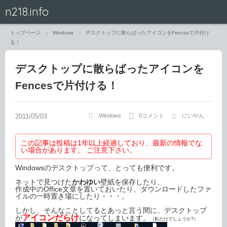
n218.info
トップページ
Windows
デスクトップに散らばったアイコンをFencesで片付け
る！
デスクトップに散らばったアイコンを
Fencesで片付ける！
Windows
0コメント
にいやん
この記事は投稿は1年以上経過しており、最新の情報でな
い場合があります。 ご注意下さい。
Windowsのデスクトップって、とっても便利です。
ネットで見つけた
かわゆい
壁紙を保存したり、
作成中のOffice文章を置いておいたり、ダウンロードしたファ
イルの一時置き場にしたり・・・。
しかし、そんなことしてるとあっと言う間に、デスクトップ
アイコンだらけ
が
になってしまいます。
（私だけでしょうか?）