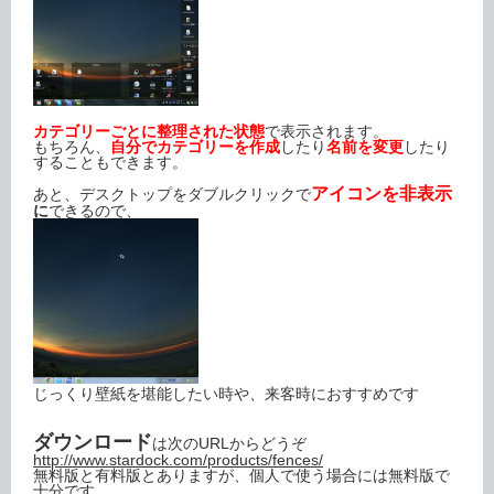
カテゴリーごとに整理された状態
で表示されます。
もちろん、
自分でカテゴリーを作成
したり
名前を変更
したり
することもできます。
アイコンを非表示
あと、デスクトップをダブルクリックで
に
できるので、
じっくり壁紙を堪能したい時や、来客時におすすめです
ダウンロード
は次のURLからどうぞ
http://www.stardock.com/products/fences/
無料版と有料版とありますが、個人で使う場合には無料版で
十分です。