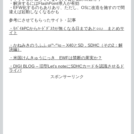
・解決するにはFlashPoint導入が有効
・EFW化するのもありあり、ただし、OSに改造を施すので間
違えば起動しなくなるかも
参考にさせてもらったサイト・記事
・ﾓﾊﾞｲﾙPCからﾊｰﾄﾞﾁﾞｽｸが無くなる日まであと○○♪ まとめサ
イト
・かねみきのうふふ o(^-^)o – X40とSD，SDHC（その2：解
決編）
・米国けんきゅうにっき EWFは禁断の果実か？
・DIGI BLOG – 旧型Let's noteにSDHCカードを認識させるド
ライバ
スポンサーリンク