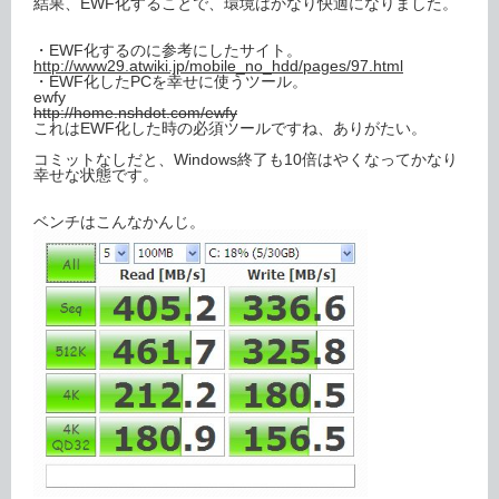
結果、EWF化することで、環境はかなり快適になりました。
・EWF化するのに参考にしたサイト。
http://www29.atwiki.jp/mobile_no_hdd/pages/97.html
・EWF化したPCを幸せに使うツール。
ewfy
http://home.nshdot.com/ewfy
これはEWF化した時の必須ツールですね、ありがたい。
コミットなしだと、Windows終了も10倍はやくなってかなり
幸せな状態です。
ベンチはこんなかんじ。