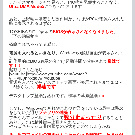
デバイスマネージャで見ると、PIO病も発症することなく、
Ultra DMA Mode5
にもなっております。
あと、上野毛を装着した副作用か、なぜかPCの電源を入れた
時に表示されるはずの、
TOSHIBAのロゴ表示の
BIOSが表示されなくなりました
。
（下の動画参照
省略されちゃってる感じ。
電源を入れるといきなり
、Windowsの起動画面が表示されま
す。
副作用的にBIOS表示の分だけ起動時間が省略されて
爆速で
す！！
起動はこんな感じ
[youtube]http://www.youtube.com/watch?
v=FMCJhNxd8Jw[/youtube]
電源を入れてからデスクトップ画面が表示されるまで１２～
爆速です
１5秒くらい。
デスクトップ壁紙はあれです。標準の草原壁紙＋
α
。
しかし、Windowsであれやこれや作業をしている最中は懸念
をしていた通り
プチフリの連発！
数分止まったり
プチなんてレベルじゃなくて
することも
あり、これは精神衛生上耐えられないっ！
やっぱキャッシュ非内蔵なのが大きいのでしょうかね
あ、所でファイルの書き込みキャッシュを無効にしたほうが