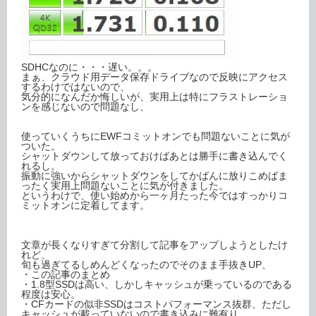
SDHCなのに・・・遅い。。。
まぁ、クラウド用データ保存ドライブなので反映にアクセス
するわけではないので、
気分的になんだか悔しいが、実用上は特にフラストレーショ
ンを感じないので問題なし、
使っていくうちにEWFコミットオンでも問題ないことに気が
ついた。
シャットダウンして放っておけばあとは勝手に書き込んでく
れるし。
振動に強いからシャットダウンをしてかばんに放りこめばま
ったく実用上問題ないことに気が付きました。
というわけで、使い始めから一ヶ月たった今ではすっかりコ
ミットオンに定着してます。
文章が長くなりすぎて分割して記事をアップしようとしたけ
れど、
旬も過ぎてるしめんどくなったのでそのまま手抜きUP、
・この記事のまとめ
・1.8型SSDは高い、しかしキャッシュが乗っているのである
程度は安心。
・CFカードの似非SSDはコストパフォーマンス抜群、ただし
キャッシュが載っていないので書き込みに難有り