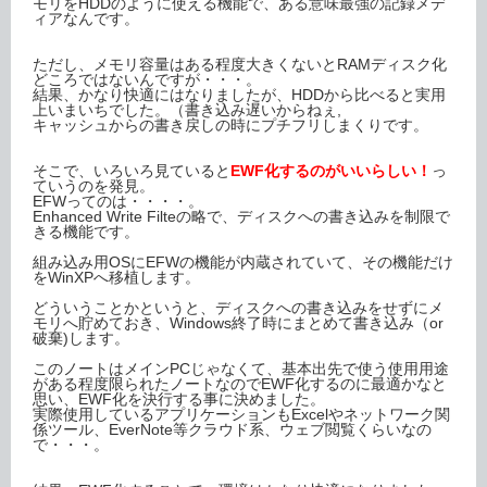
モリをHDDのように使える機能で、ある意味最強の記録メデ
ィアなんです。
ただし、メモリ容量はある程度大きくないとRAMディスク化
どころではないんですが・・・。
結果、かなり快適にはなりましたが、HDDから比べると実用
上いまいちでした。（書き込み遅いからねぇ,
キャッシュからの書き戻しの時にプチフリしまくりです。
そこで、いろいろ見ていると
EWF化するのがいいらしい！
っ
ていうのを発見。
EFWってのは・・・・。
Enhanced Write Filteの略で、ディスクへの書き込みを制限で
きる機能です。
組み込み用OSにEFWの機能が内蔵されていて、その機能だけ
をWinXPへ移植します。
どういうことかというと、ディスクへの書き込みをせずにメ
モリへ貯めておき、Windows終了時にまとめて書き込み（or
破棄)します。
このノートはメインPCじゃなくて、基本出先で使う使用用途
がある程度限られたノートなのでEWF化するのに最適かなと
思い、EWF化を決行する事に決めました。
実際使用しているアプリケーションもExcelやネットワーク関
係ツール、EverNote等クラウド系、ウェブ閲覧くらいなの
で・・・。