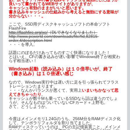
良いって書かれてるWEBサイトがありますが、
キャッシュ有効のままがいいと思います。
書き込みキャッシュの仕組みから考えると無効にする意味が
分からない・・・。
ここで、SSD用ディスクキャッシュソフトの本命ソフト
FlashFire
http://flashfire.org/xe/
（DLできなくなりました）
http://www.pcworld.com/downloads/file/fid,82815-
order,4/description.html
・・・を導入。
話題にのぼるだけあってものすごく快適になりました！
とはいえ、CFの書き込みが遅い影響でWindows終了が相変わ
らず相当遅い！
Windows起動（読み込み）は１０倍早いが、終了
（書き込み）は１０倍遅い感じ
なので、Windows実行中は遅い方に足を引っ張られてフラス
トレーションたまります。
・・・なんかバランスが悪くて、実用上
いまいちかなって思
えてきちゃったり
。
キャッシュが数十Mも乗っているSSDなら話は違うのでしょ
うが、そんなものはついていないCFカード＋上野毛。
さて、どうしようか。
今度はメインメモリ1.24Gのうち、256M分をRAMディスク化
して、テンポラリフォルダを割り当てました。
RAMディスクっていうのは、PCの主記憶装置こと、メインメ