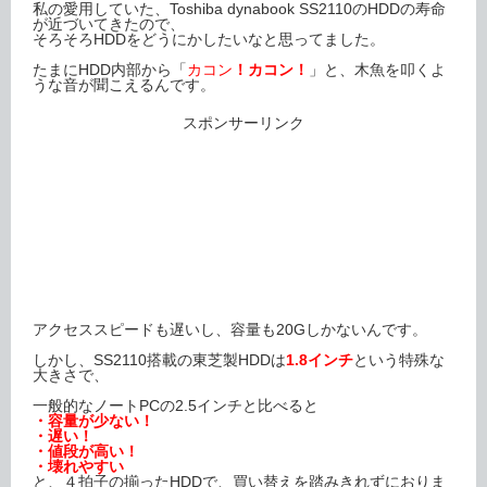
私の愛用していた、Toshiba dynabook SS2110のHDDの寿命
が近づいてきたので、
そろそろHDDをどうにかしたいなと思ってました。
たまにHDD内部から「
カコン
！カコン！
」と、木魚を叩くよ
うな音が聞こえるんです。
スポンサーリンク
アクセススピードも遅いし、容量も20Gしかないんです。
しかし、SS2110搭載の東芝製HDDは
1.8インチ
という特殊な
大きさで、
一般的なノートPCの2.5インチと比べると
・容量が少ない！
・遅い！
・値段が高い！
・壊れやすい
と、４拍子の揃ったHDDで、買い替えを踏みきれずにおりま