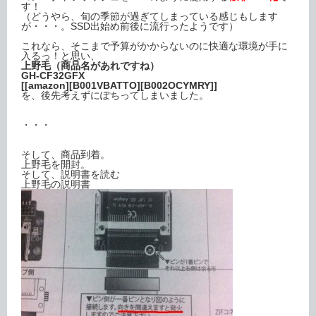
す！
（どうやら、旬の季節が過ぎてしまっている感じもします
が・・・。SSD出始め前後に流行ったようです）
これなら、そこまで予算がかからないのに快適な環境が手に
入るっ！と思い、
上野毛（商品名があれですね）
GH-CF32GFX
[[amazon][B001VBATTO][B002OCYMRY]]
を、後先考えずにぽちってしまいました。
・・・
そして、商品到着。
上野毛を開封。
そして、説明書を読む
上野毛の説明書