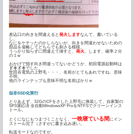
差込口の向きを間違えると
発火します
なんて、書いている
し。
なにをケチッたのかしらないが、向きを間違わせないための
部品を省略してどちらでも刺さる模様。
うっかり知らずに間違えて挿すと、
発火
、します、確率２分
の１w
おかげで指す向き間違ってないかどうか、初回電源起動時は
ドキドキ
でした。
世田谷電気の上野毛・・・、名前がとてもあれですね、意味
不明。
他のラインナップも意味不明な名前ばかりｗ
似非SSD化実行
とりあえず、32GのCFをさした上野毛に換装して、自家製の
SP3適応済 全自動WindowsXP ProをNTFSでクリーンインス
トール。
一晩寝ている間
とくになにもつまづくことなく、
にイン
ストール完了（さすがに書き込み遅い。
転送モードなのですが、