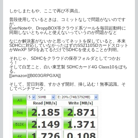
しかしまたもや、ここで再び不満点。
普段使用しているときは、コミットなしで問題がないのです
が、
EverNoteや、DroppBOX等クラウド系ツールを毎回起動時に
同期しないとちゃんと使えないっていうのが問題かなと
なにか解決案がないかと思ってネットを探していると、本来
SDHCに対応していなかったはずのSS2110SDカードスロット
がWinXP SP3をあてるだけでSDHCを使えることが判明。
それじゃ、SDHCをクラウドの保存フォルダとしてつかお
う！
そして白芝こと、白い東芝製 SDHCカード4G Class10をぽち
る。
[[amazon][B003GRPGXA]]
そして、翌日到着、すかさず開封、挿し込む！無事認識。そ
してベンチマーク。