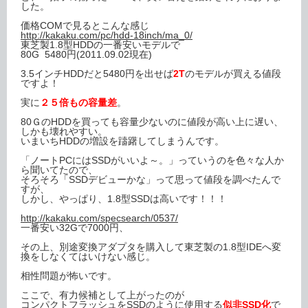
した。
価格COMで見るとこんな感じ
http://kakaku.com/pc/hdd-18inch/ma_0/
東芝製1.8型HDDの一番安いモデルで
80G 5480円(2011.09.02現在)
3.5インチHDDだと5480円を出せば
2T
のモデルが買える値段
ですよ！
実に
２５倍もの容量差
。
80ＧのHDDを買っても容量少ないのに値段が高い上に遅い、
しかも壊れやすい。
いまいちHDDの増設を躊躇してしまうんです。
「ノートPCにはSSDがいいよ～。」っていうのを色々な人か
ら聞いてたので、
そろそろ「SSDデビューかな」って思って値段を調べたんで
すが、
しかし、やっぱり、1.8型SSDは高いです！！！
http://kakaku.com/specsearch/0537/
一番安い32Gで7000円、
その上、別途変換アダプタを購入して東芝製の1.8型IDEへ変
換をしなくてはいけない感じ。
相性問題が怖いです。
ここで、有力候補として上がったのが
コンパクトフラッシュをSSDのように使用する
似非SSD化
で