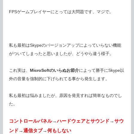
FPSゲームプレイヤーにとっては大問題です、マジで。
私も最初はSkypeのバージョンアップによっていらない機能
がついてしまったと思いましたが、どうやら違う様子。
これ実は、
MicroSoftのいらぬお節介
によって勝手にSkype以
外の音量を強制的に下げられてる事から発生します。
私も最初は悩みましたが、原因を発見すれば簡単なものでし
た。
コントロールパネル
→
ハードウェアとサウンド
→
サウ
ンド
→
通信タブ
→
何もしない