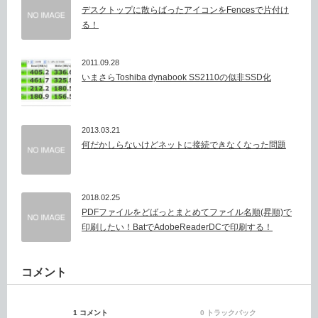
デスクトップに散らばったアイコンをFencesで片付け
る！
2011.09.28
いまさらToshiba dynabook SS2110の似非SSD化
2013.03.21
何だかしらないけどネットに接続できなくなった問題
2018.02.25
PDFファイルをどばっとまとめてファイル名順(昇順)で
印刷したい！BatでAdobeReaderDCで印刷する！
コメント
1 コメント
0 トラックバック