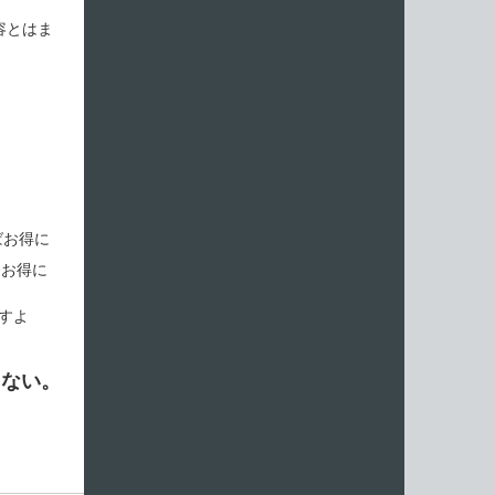
容とはま
ばお得に
番お得に
ですよ
えない。