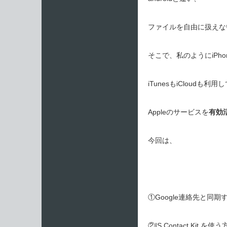
ファイルを自由に扱えな
そこで、私のようにiPh
iTunesもiCloudも利
Appleのサービスを
有効
今回は、
①Google連絡先と同期
②IS Contact Kit