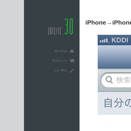
30
iPhone→iPh
2012/12
モバイル
0コメント
にいやん