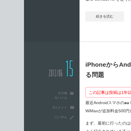
続きを読む
15
iPhoneから
2012/06
る問題
この記事は投稿は1年
その他
モバイル
最近Androidスマホの
au
0コメント
WiMaxが追加料金50
にいやん
まず、最初に行ったのはiP