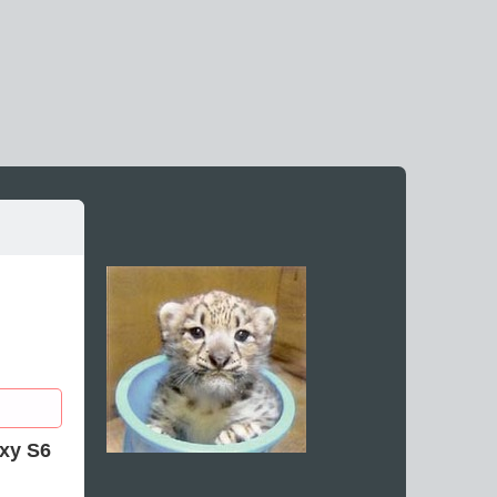
！
y S6