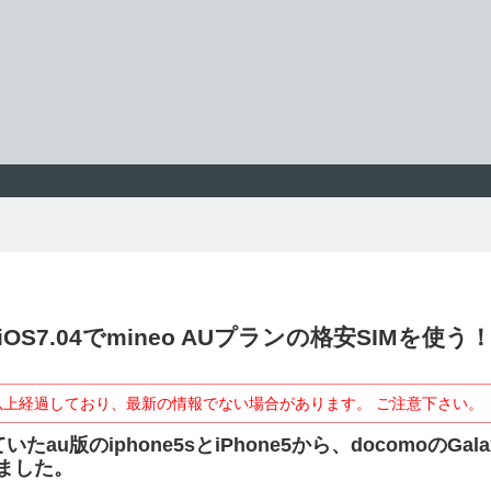
5s iOS7.04でmineo AUプランの格安SIMを使う
以上経過しており、最新の情報でない場合があります。 ご注意下さい。
u版のiphone5sとiPhone5から、docomoのGalax
えました。