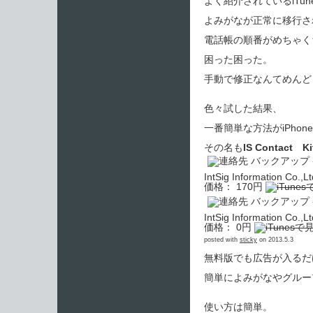
よく紹介されているiTu
よみがなが正常に移行さ
電話帳の順番がめちゃく
困った困った。
手動で修正なんてめんど
色々試した結果、
一番簡単な方法がiPho
その名も
IS Contact Ki
IntSig Information Co.,Lt
価格： 170円
IntSig Information Co.,Lt
価格： 0円
posted with
sticky
on 2013.5.3
無料版でも広告が入るだ
簡単によみがなやグループ
使い方は簡単。