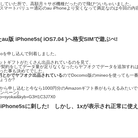
探していた所で、高額月々サポ機種だったので飛びついちゃいました。
マートバリュー適応のau iPhoneより安くなって満足なのは今回の内
 iPhone5s( iOS7.04 )へ格安SIMで遊ぶべ!
eoを申し込んで到着しました。
パケットギフトがたくさん出品されているのを見て、
で契約をしてデータ量が足りなくなったらヤフオクでデータを追加すれ
った事も決めてでした。
0円とかでヤフオク出品されている
のでDocomo版のmineoを使っても一
ょうか?
ら申し込むと今なら1000円分のAmazonギフト券がもらえるみたい
ャンペーン)
/?jrp=syokai&kyb=G3H1C3J7X0
MをiPhone5sに刺した! しかし、1xが表示され正常に使