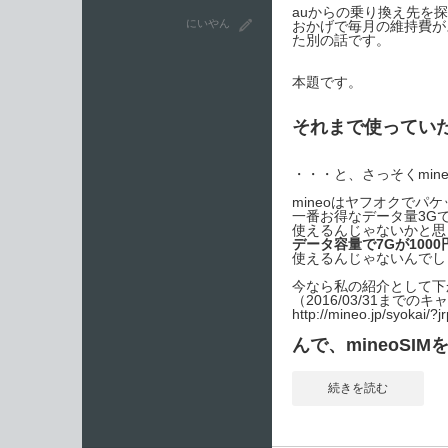
auからの乗り換え先を
にいやん
おかげで毎月の維持費がス
た別の話です。
本題です。
それまで使っていたau版
・・・と、さっそくmin
mineoはヤフオクで
一番お得なデータ量3G
使えるんじゃないかと思
データ容量で7Gが100
使えるんじゃないんでし
今なら私の紹介として下か
（2016/03/31までのキ
http://mineo.jp/syokai
んで、mineoSI
続きを読む