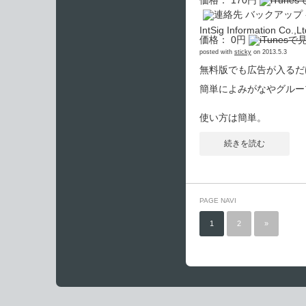
価格： 170円
IntSig Information Co.,Lt
価格： 0円
posted with
sticky
on 2013.5.3
無料版でも広告が入るだ
簡単によみがなやグループ
使い方は簡単。
続きを読む
PAGE NAVI
1
2
»