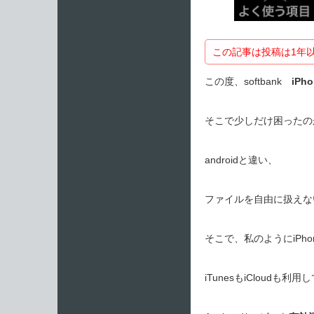
この記事は投稿は1年
この度、softbank
iPho
そこで少しだけ困ったのが
androidと違い、
ファイルを自由に扱えな
そこで、私のようにiPh
iTunesもiCloudも利