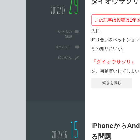
29
ダイオウサソリ
2012/07
この記事は投稿は1年
先日、
いきもの
雑記
知り合いをペットショッ
0コメント
その知り合いが、
にいやん
『ダイオウサソリ』
を、衝動買いしてしまい
続きを読む
15
iPhoneから
2012/06
る問題