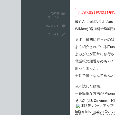
この記事は投稿は1年
その他
モバイル
最近Androidスマホの
au
0コメント
WiMaxが追加料金50
にいやん
まず、最初に行ったのはiP
よく紹介されているiTu
よみがなが正常に移行さ
電話帳の順番がめちゃく
困った困った。
手動で修正なんてめんど
色々試した結果、
一番簡単な方法がiPho
その名も
IS Contact Ki
IntSig Information Co.,Lt