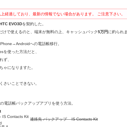
以上経過しており、最新の情報でない場合があります。 ご注意下さい。
 HTC EVO3D
を契約した。
0円だけで使えるのと、端末が無料の上、キャッシュバック
5万円
に釣られ
hone→Androidへの電話帳移行。
nesを使った方法だと、
れず、
ちゃになりますた。
くさいことできない。
neの電話帳バックアップアプリを使う方法。
t
連絡先 バックアップ – IS Contacts Kit
d